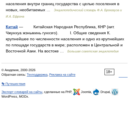
населения внутри границ государства с целью поселения в
новых, необитаемых …
Энциклопедический словарь Ф.А. Брокгауза и
И.А. Ефрона
Китай
— Китайская Народная Республика, КНР (кит.
Чжунхуа жэньминь гунхэго). I. Общие сведения К.
крупнейшее по численности населения и одно из крупнейших
по площади государств в мире; расположен в Центральной и
Восточной Азии. На востоке …
Большая советская энциклопедия
© Академик, 2000-2026
18+
Обратная связь:
Техподдержка
,
Реклама на сайте
👣 Путешествия
Экспорт словарей на сайты
, сделанные на PHP,
Joomla,
Drupal,
WordPress, MODx.