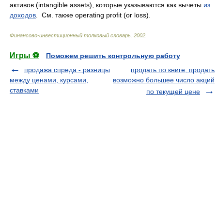
активов (intangible assets), которые указываются как вычеты
из
доходов
. См. также operating profit (or loss).
Финансово-инвестиционный толковый словарь
.
2002
.
Игры ⚽
Поможем решить контрольную работу
продажа спреда - разницы
продать по книге; продать
между ценами, курсами,
возможно большее число акций
ставками
по текущей цене